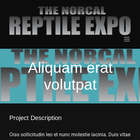
Skip
to
content
Aliquam erat
volutpat
Project Description
Cras sollicitudin leo et nunc molestie lacinia. Duis vitae